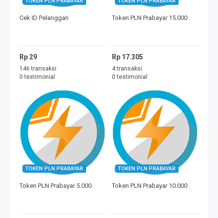
TOKEN PLN PRABAYAR
TOKEN PLN PRABAYAR
FREEDOM MINI
Cek ID Pelanggan
Token PLN Prabayar 15.000
TAGIHAN
BAYAR ECOMMERCE
Rp 29
Rp 17.305
146 transaksi
4 transaksi
PERMAINAN
0 testimonial
0 testimonial
MOBILE LEGENDS
FREE FIRE
PUBG
DANA
TOKEN PLN PRABAYAR
TOKEN PLN PRABAYAR
Token PLN Prabayar 5.000
Token PLN Prabayar 10.000
SALDO GOJEK
SALDO GRAB