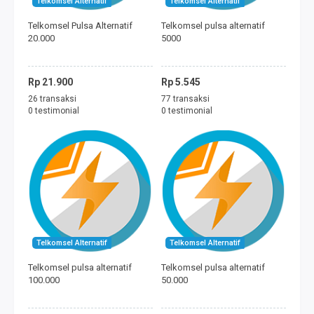
Telkomsel Alternatif
Telkomsel Alternatif
FREEDOM MINI
Telkomsel Pulsa Alternatif
Telkomsel pulsa alternatif
20.000
5000
TAGIHAN
BAYAR ECOMMERCE
Rp 21.900
Rp 5.545
26 transaksi
77 transaksi
PERMAINAN
0 testimonial
0 testimonial
MOBILE LEGENDS
FREE FIRE
PUBG
DANA
Telkomsel Alternatif
Telkomsel Alternatif
Telkomsel pulsa alternatif
Telkomsel pulsa alternatif
SALDO GOJEK
100.000
50.000
SALDO GRAB