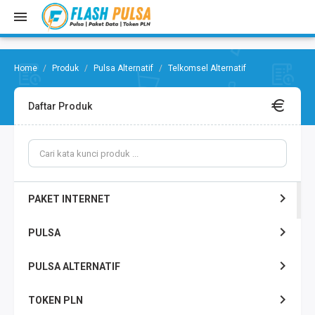
Produk
Pulsa Alternatif
Telkomsel Alternatif
Daftar Produk
PAKET INTERNET
PULSA
PULSA ALTERNATIF
TOKEN PLN