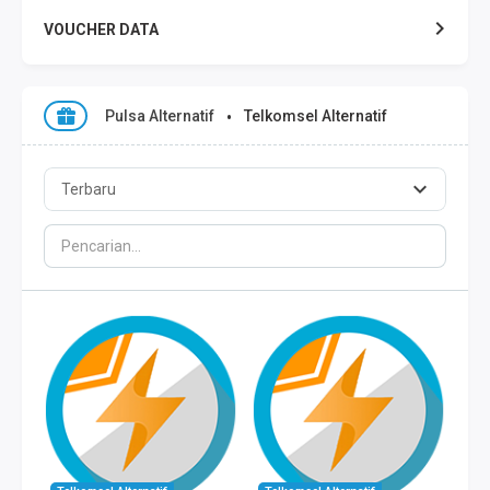
VOUCHER DATA
XL DATA
Pulsa Alternatif
Telkomsel Alternatif
AXIS DATA
THREE DATA
INDOSAT DATA
SMART DATA
TELKOMSEL ZONA
TELKOMSEL COMBO
WIFI ID