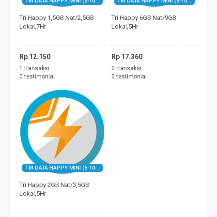
TRI DATA HAPPY MINI (5-10Hari)
TRI DATA HAPPY MINI (5-10Hari)
FREEDOM MINI
Tri Happy 1,5GB Nat/2,5GB
Tri Happy 6GB Nat/9GB
Lokal,7Hr
Lokal,5Hr
TAGIHAN
BAYAR ECOMMERCE
Rp 12.150
Rp 17.360
1 transaksi
0 transaksi
PERMAINAN
0 testimonial
0 testimonial
MOBILE LEGENDS
FREE FIRE
PUBG
DANA
TRI DATA HAPPY MINI (5-10Hari)
Tri Happy 2GB Nat/3,5GB
SALDO GOJEK
Lokal,5Hr
SALDO GRAB