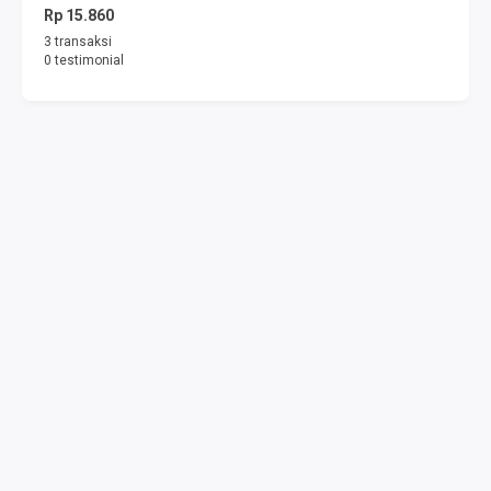
Rp 15.860
3 transaksi
0 testimonial