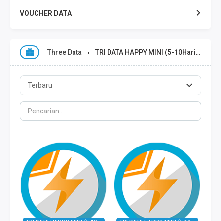
VOUCHER DATA
XL DATA
Three Data
TRI DATA HAPPY MINI (5-10Hari)
AXIS DATA
THREE DATA
INDOSAT DATA
SMART DATA
TELKOMSEL ZONA
TELKOMSEL COMBO
WIFI ID