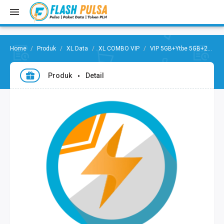
Produk
XL Data
XL COMBO VIP
VIP 5GB+Ytbe 5GB+20mnt all,30H
Produk
Detail