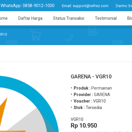
WhatsApp:
0858-9012-1000
Email:
support@refrez.com
Darmo Sa
ome
Daftar Harga
Status Transaksi
Testimonial
Bl
GR10
GARENA - VGR10
Produk :
Permainan
Provider :
GARENA
Voucher :
VGR10
Stok :
Tersedia
VGR10
Rp 10.950