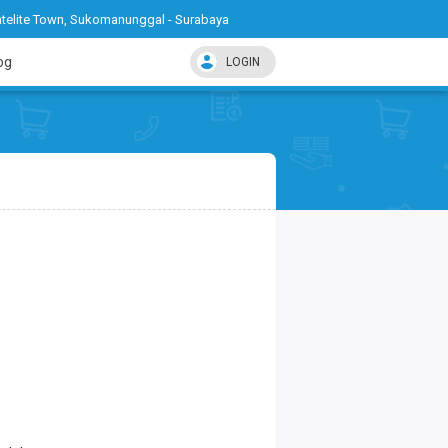
telite Town, Sukomanunggal - Surabaya
og
LOGIN