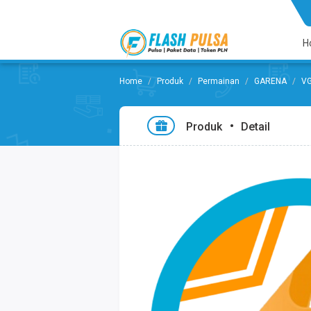
H
Produk
Permainan
GARENA
V
Produk
Detail