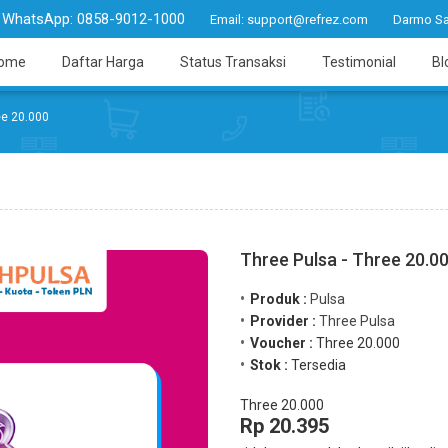
WhatsApp:
0858-9012-1000
Email:
support@refrez.com
Darmo Sa
ome
Daftar Harga
Status Transaksi
Testimonial
Bl
ee 20.000
Three Pulsa - Three 20.0
Produk :
Pulsa
Provider :
Three Pulsa
Voucher :
Three 20.000
Stok :
Tersedia
Three 20.000
Rp 20.395