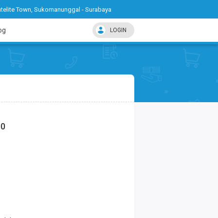
telite Town, Sukomanunggal - Surabaya
og
LOGIN
00