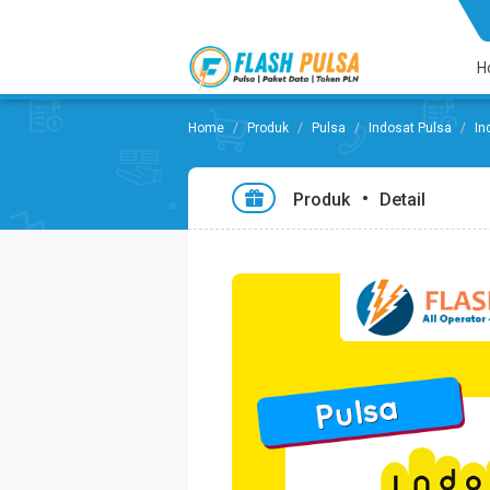
H
Produk
Pulsa
Indosat Pulsa
In
Produk
Detail