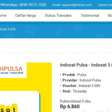
WhatsApp:
0858-9012-1000
Email:
support@refrez.com
Darmo Sa
ome
Daftar Harga
Status Transaksi
Testimonial
Bl
dosat 5.000
Indosat Pulsa - Indosat 5
Produk :
Pulsa
Provider :
Indosat Pulsa
Voucher :
Indosat 5.000
Stok :
Tersedia
Pulsa indosat 5 ribu
Rp 6.860