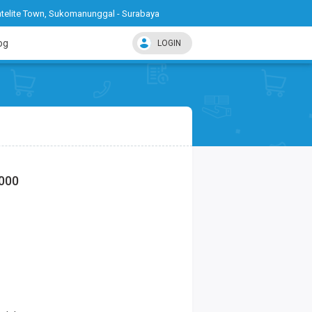
telite Town, Sukomanunggal - Surabaya
og
LOGIN
.000