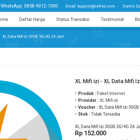
WhatsApp:
0858-9012-1000
Email:
support@refrez.com
Darmo Sa
ome
Daftar Harga
Status Transaksi
Testimonial
Bl
XL Data Mifi Izi 30GB 3G/4G 24 Jam
XL Mifi izi - XL Data Mifi
Produk :
Paket Internet
Provider :
XL Mifi izi
Voucher :
XL Data Mifi Izi 30G
Stok :
Tidak Tersedia
XL Data Mifi Izi 30GB 3G/4G 24 
Rp 152.000