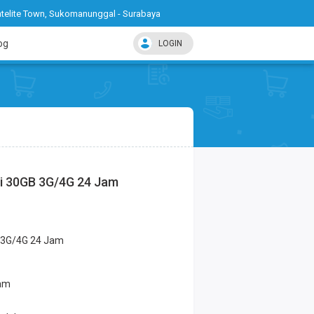
telite Town, Sukomanunggal - Surabaya
og
LOGIN
 Izi 30GB 3G/4G 24 Jam
B 3G/4G 24 Jam
Jam