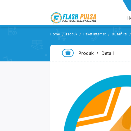
H
Produk
Paket Internet
XL Mifi izi
Produk
Detail