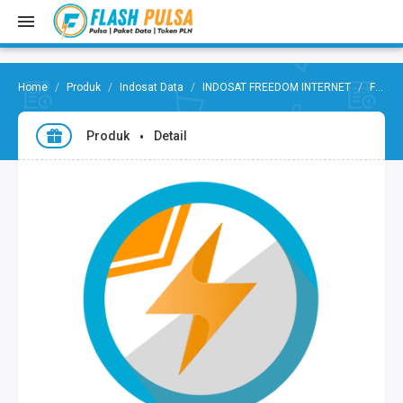
Produk
Indosat Data
INDOSAT FREEDOM INTERNET
Freedom Internet 9Gb,24Jam/30Hr
Produk
Detail