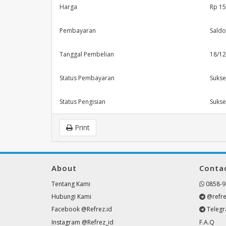
Harga
Rp 15
Pembayaran
Saldo
Tanggal Pembelian
18/12
Status Pembayaran
Sukse
Status Pengisian
Sukse
Print
About
Conta
Tentang Kami
0858-9
Hubungi Kami
@refre
Facebook @Refrez.id
Teleg
Instagram @Refrez_id
F.A.Q