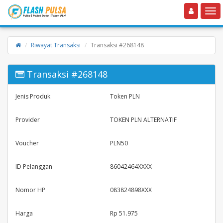
Toggle navigation
Toggle
Riwayat Transaksi
Transaksi #268148
Transaksi #268148
Jenis Produk
Token PLN
Provider
TOKEN PLN ALTERNATIF
Voucher
PLN50
ID Pelanggan
86042464XXXX
Nomor HP
083824898XXX
Harga
Rp 51.975