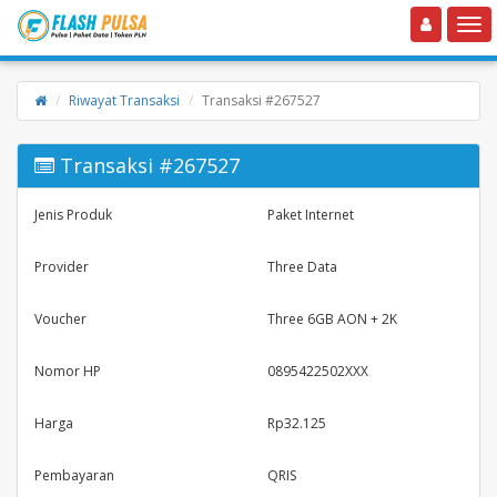
Toggle navigation
Toggle
Riwayat Transaksi
Transaksi #267527
Transaksi #267527
Jenis Produk
Paket Internet
Provider
Three Data
Voucher
Three 6GB AON + 2K
Nomor HP
0895422502XXX
Harga
Rp32.125
Pembayaran
QRIS