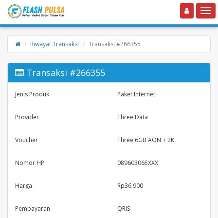
Toggle navigation
Toggle
Riwayat Transaksi
Transaksi #266355
Transaksi #266355
Jenis Produk
Paket Internet
Provider
Three Data
Voucher
Three 6GB AON + 2K
Nomor HP
089603065XXX
Harga
Rp36.900
Pembayaran
QRIS