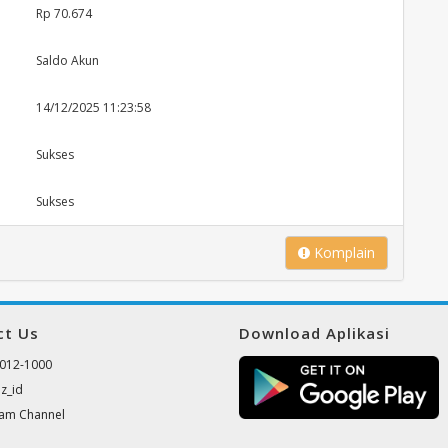
Rp 70.674
Saldo Akun
14/12/2025 11:23:58
Sukses
Sukses
Komplain
ct Us
Download Aplikasi
012-1000
z_id
ram Channel