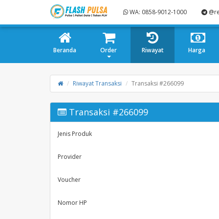
WA: 0858-9012-1000
@re
Beranda
Order
Riwayat
Harga
Riwayat Transaksi
Transaksi #266099
Transaksi #266099
Jenis Produk
Provider
Voucher
Nomor HP