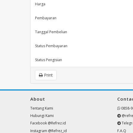
Harga
Pembayaran
Tanggal Pembelian
Status Pembayaran
Status Pengisian
Print
About
Conta
Tentang Kami
0858-9
Hubungi Kami
@refre
Facebook @Refrez.id
Teleg
Instagram @Refrez_id
F.A.Q