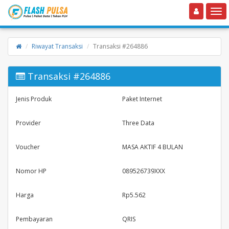
Toggle navigation
Toggle
Riwayat Transaksi
Transaksi #264886
Transaksi #264886
Jenis Produk
Paket Internet
Provider
Three Data
Voucher
MASA AKTIF 4 BULAN
Nomor HP
089526739XXX
Harga
Rp5.562
Pembayaran
QRIS