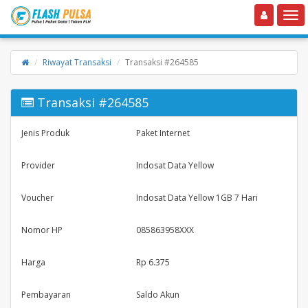
Toggle navigation
Toggle
Riwayat Transaksi
Transaksi #264585
Transaksi #264585
Jenis Produk
Paket Internet
Provider
Indosat Data Yellow
Voucher
Indosat Data Yellow 1GB 7 Hari
Nomor HP
085863958XXX
Harga
Rp 6.375
Pembayaran
Saldo Akun