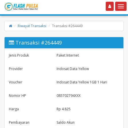
Toggle navigation
Toggle
Riwayat Transaksi
Transaksi #264449
Transaksi #264449
Jenis Produk
Paket Internet
Provider
Indosat Data Yellow
Voucher
Indosat Data Yellow 1GB 1 Hari
Nomor HP
085702794XXX
Harga
Rp 4.825
Pembayaran
Saldo Akun