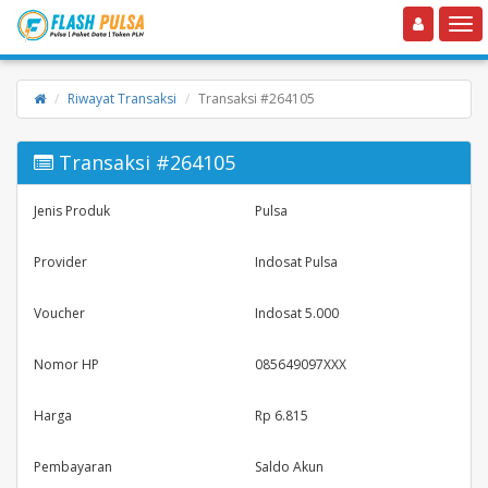
Toggle navigation
Toggle
Riwayat Transaksi
Transaksi #264105
Transaksi #264105
Jenis Produk
Pulsa
Provider
Indosat Pulsa
Voucher
Indosat 5.000
Nomor HP
085649097XXX
Harga
Rp 6.815
Pembayaran
Saldo Akun