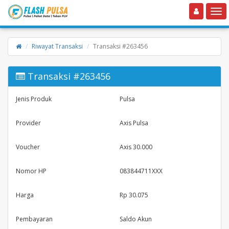
Toggle navigation
Toggle
Riwayat Transaksi
Transaksi #263456
Transaksi #263456
Jenis Produk
Pulsa
Provider
Axis Pulsa
Voucher
Axis 30.000
Nomor HP
083844711XXX
Harga
Rp 30.075
Pembayaran
Saldo Akun