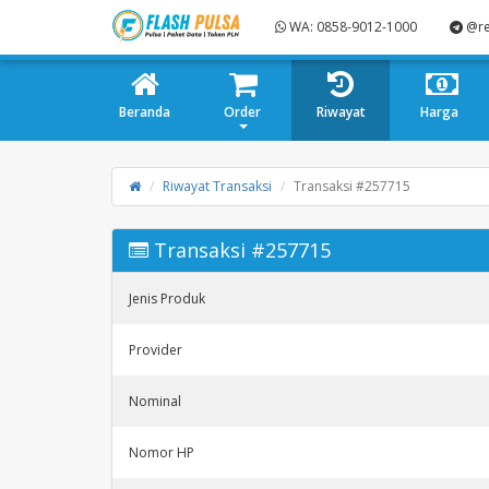
WA: 0858-9012-1000
@re
Beranda
Order
Riwayat
Harga
Riwayat Transaksi
Transaksi #257715
Transaksi #257715
Jenis Produk
Provider
Nominal
Nomor HP