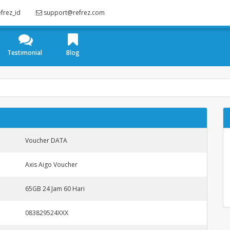
frez_id
support@refrez.com
Testimonial
Blog
Voucher DATA
Axis Aigo Voucher
65GB 24 Jam 60 Hari
083829524XXX