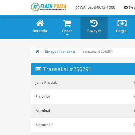
WA: 0858-9012-1000
@re
Beranda
Order
Riwayat
Harga
Riwayat Transaksi
Transaksi #256291
Transaksi #256291
Jenis Produk
Provider
Nominal
Nomor HP