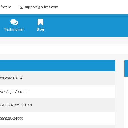
frez_id
support@refrez.com
Testimonial
Blog
Voucher DATA
Axis Aigo Voucher
65GB 24 Jam 60 Hari
083829524XXX