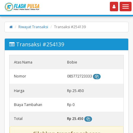
Toggle navigation
Toggle
Riwayat Transaksi
Transaksi #254139
Transaksi #254139
Atas Nama
Bobie
Nomor
085772723333
Harga
Rp 25.450
Biaya Tambahan
Rp 0
Total
Rp 25.450