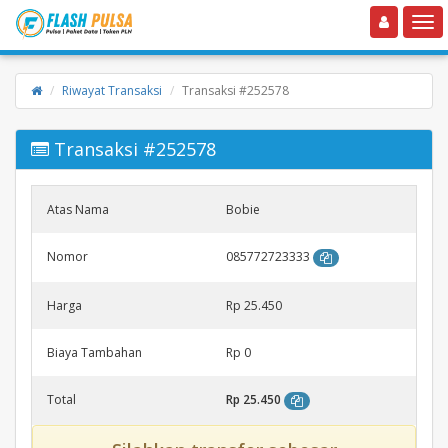
Toggle navigation
Toggle
Riwayat Transaksi
Transaksi #252578
Transaksi #252578
Atas Nama
Bobie
Nomor
085772723333
Harga
Rp 25.450
Biaya Tambahan
Rp 0
Total
Rp 25.450