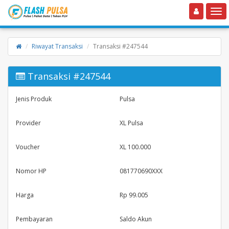
Toggle navigation
Toggle
Riwayat Transaksi
Transaksi #247544
Transaksi #247544
Jenis Produk
Pulsa
Provider
XL Pulsa
Voucher
XL 100.000
Nomor HP
081770690XXX
Harga
Rp 99.005
Pembayaran
Saldo Akun