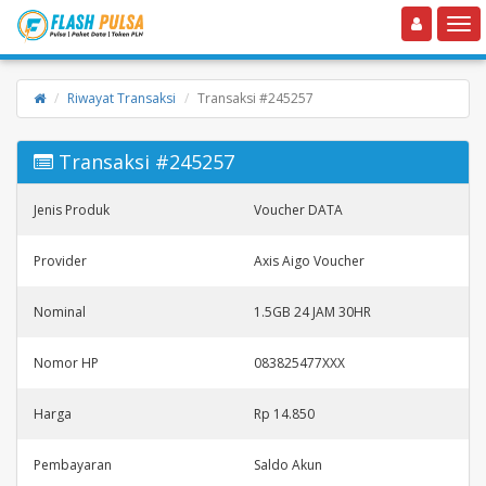
Toggle navigation
Toggle
Riwayat Transaksi
Transaksi #245257
Transaksi #245257
Jenis Produk
Voucher DATA
Provider
Axis Aigo Voucher
Nominal
1.5GB 24 JAM 30HR
Nomor HP
083825477XXX
Harga
Rp 14.850
Pembayaran
Saldo Akun