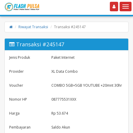
Toggle navigation
Toggle
Riwayat Transaksi
Transaksi #245147
Transaksi #245147
Jenis Produk
Paket Internet
Provider
XL Data Combo
Voucher
COMBO 5GB+5GB YOUTUBE +20mnt 30hr
Nomor HP
087775531XXX
Harga
Rp 53.674
Pembayaran
Saldo Akun