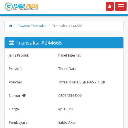
Toggle navigation
Toggle
Riwayat Transaksi
Transaksi #244665
Transaksi #244665
Jenis Produk
Paket Internet
Provider
Three Data
Voucher
Three MINI 1,5GB NAS,7H+2K
Nomor HP
089642368XXX
Harga
Rp 13.150
Pembayaran
Saldo Akun