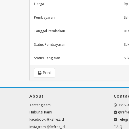
Harga
Rp
Pembayaran
Sa
Tanggal Pembelian
01
Status Pembayaran
Su
Status Pengisian
Su
Print
About
Conta
Tentang Kami
0858-9
Hubungi Kami
@refre
Facebook @Refrez.id
Teleg
Instagram @Refrez_id
F.A.Q