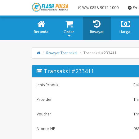
WA: 0858-9012-1000
@re
Beranda
Order
Riwayat
Harga
Riwayat Transaksi
Transaksi #233411
Transaksi #233411
Jenis Produk
Pak
Provider
Th
Voucher
Th
Nomor HP
08