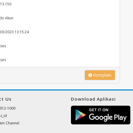
 13.150
ldo Akun
/03/2023 13:15:24
kses
kses
Komplain
ct Us
Download Aplikasi
012-1000
z_id
ram Channel