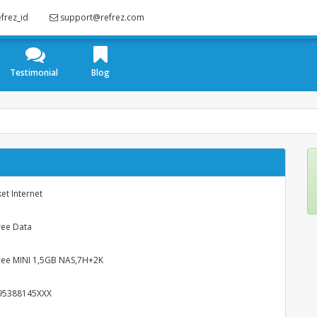
frez_id
support@refrez.com
Testimonial
Blog
et Internet
ree Data
ree MINI 1,5GB NAS,7H+2K
95388145XXX