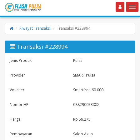
Toggle navigation
Toggle
Riwayat Transaksi
Transaksi #228994
Transaksi #228994
Jenis Produk
Pulsa
Provider
SMART Pulsa
Voucher
Smartfren 60.000
Nomor HP
088290073XXX
Harga
Rp 59.275
Pembayaran
Saldo Akun