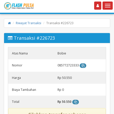
Toggle navigation
Toggle
Riwayat Transaksi
Transaksi #226723
Transaksi #226723
Atas Nama
Bobie
Nomor
085772723333
Harga
Rp 50.550
Biaya Tambahan
Rp 0
Total
Rp 50.550