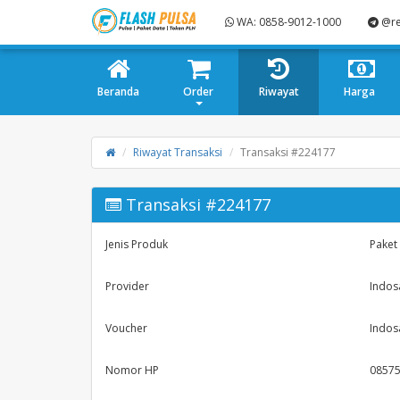
WA: 0858-9012-1000
@re
Beranda
Order
Riwayat
Harga
Riwayat Transaksi
Transaksi #224177
Transaksi #224177
Jenis Produk
Paket 
Provider
Indos
Voucher
Indos
Nomor HP
0857