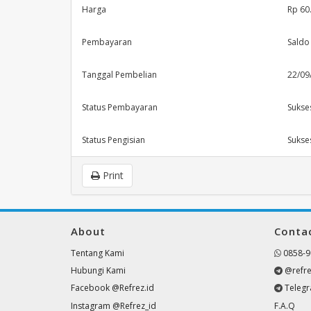
Harga
Rp 60
Pembayaran
Saldo
Tanggal Pembelian
22/09
Status Pembayaran
Sukse
Status Pengisian
Sukse
Print
About
Conta
Tentang Kami
0858-9
Hubungi Kami
@refre
Facebook @Refrez.id
Teleg
Instagram @Refrez_id
F.A.Q