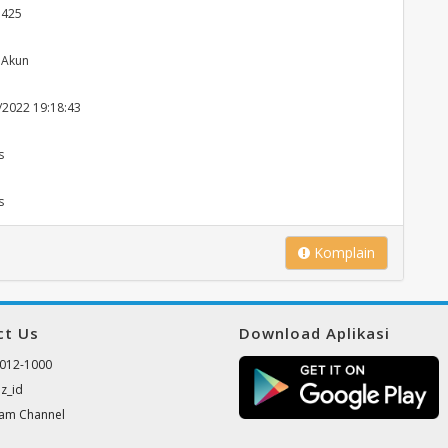
.425
 Akun
/2022 19:18:43
s
s
Komplain
ct Us
Download Aplikasi
012-1000
z_id
ram Channel