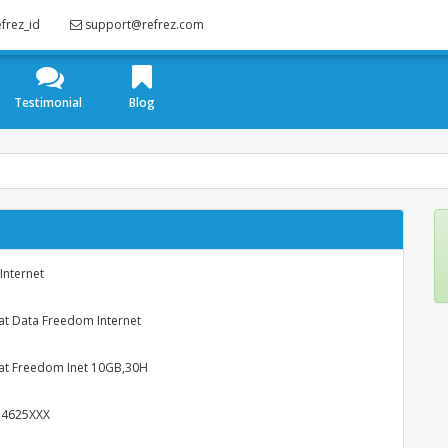
frez_id
support@refrez.com
Testimonial
Blog
Internet
at Data Freedom Internet
at Freedom Inet 10GB,30H
54625XXX