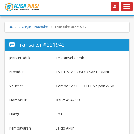
Toggle navigation
Toggle
Riwayat Transaksi
Transaksi #221942
Transaksi #221942
Jenis Produk
Telkomsel Combo
Provider
TSEL DATA COMBO SAKTI OMNI
Voucher
Combo SAKTI 35GB + Nelpon & SMS
Nomor HP
081294147XXX
Harga
Rp 0
Pembayaran
Saldo Akun