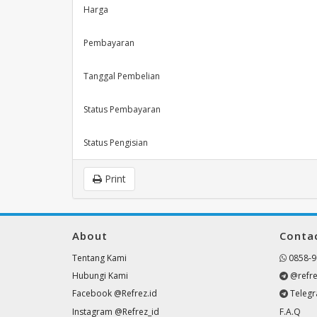
Harga
Pembayaran
Tanggal Pembelian
Status Pembayaran
Status Pengisian
Print
About
Conta
Tentang Kami
0858-9
Hubungi Kami
@refre
Facebook @Refrez.id
Teleg
Instagram @Refrez_id
F.A.Q