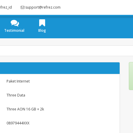
frez_id
support@refrez.com
Testimonial
Blog
Paket Internet
Three Data
Three AON 16 GB + 2k
08979444XXX