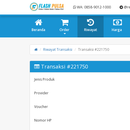
WA: 0858-9012-1000
@re
Beranda
Order
Riwayat
Harga
Riwayat Transaksi
Transaksi #221750
Transaksi #221750
Jenis Produk
Provider
Voucher
Nomor HP