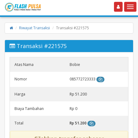
Toggle navigation
Toggle
Riwayat Transaksi
Transaksi #221575
Transaksi #221575
Atas Nama
Bobie
Nomor
085772723333
Harga
Rp 51.200
Biaya Tambahan
Rp 0
Total
Rp 51.200