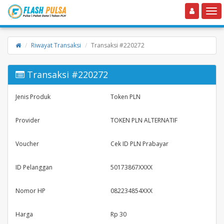
Toggle navigation
Toggle
Riwayat Transaksi
Transaksi #220272
Transaksi #220272
Jenis Produk
Token PLN
Provider
TOKEN PLN ALTERNATIF
Voucher
Cek ID PLN Prabayar
ID Pelanggan
50173867XXXX
Nomor HP
082234854XXX
Harga
Rp 30