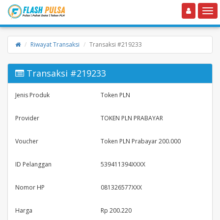
Toggle navigation
Toggle
Riwayat Transaksi
Transaksi #219233
Transaksi #219233
Jenis Produk
Token PLN
Provider
TOKEN PLN PRABAYAR
Voucher
Token PLN Prabayar 200.000
ID Pelanggan
539411394XXXX
Nomor HP
081326577XXX
Harga
Rp 200.220