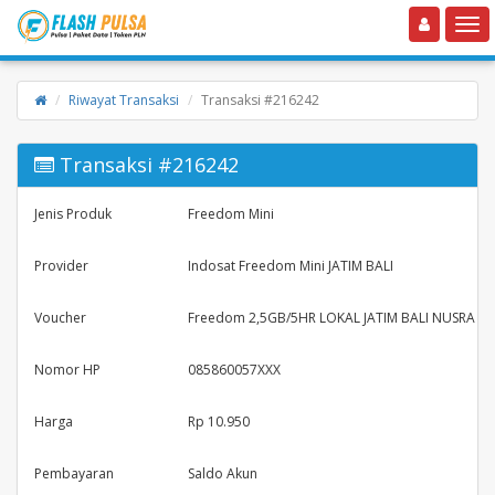
Toggle navigation
Toggle
Riwayat Transaksi
Transaksi #216242
Transaksi #216242
Jenis Produk
Freedom Mini
Provider
Indosat Freedom Mini JATIM BALI
Voucher
Freedom 2,5GB/5HR LOKAL JATIM BALI NUSRA
Nomor HP
085860057XXX
Harga
Rp 10.950
Pembayaran
Saldo Akun