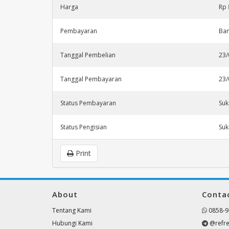
Harga
Rp 
Pembayaran
Ban
Tanggal Pembelian
23/
Tanggal Pembayaran
23/
Status Pembayaran
Suk
Status Pengisian
Suk
Print
About
Conta
Tentang Kami
0858-9
Hubungi Kami
@refre