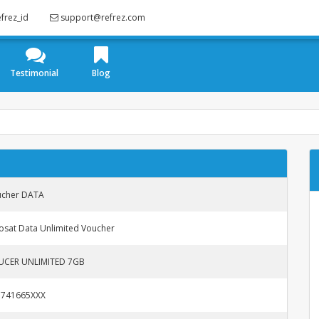
frez_id
support@refrez.com
Testimonial
Blog
ucher DATA
osat Data Unlimited Voucher
UCER UNLIMITED 7GB
5741665XXX