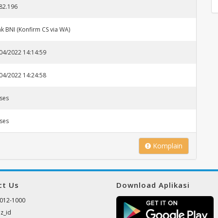
82.196
k BNI (Konfirm CS via WA)
04/2022 14:14:59
04/2022 14:24:58
ses
ses
Komplain
ct Us
Download Aplikasi
012-1000
z_id