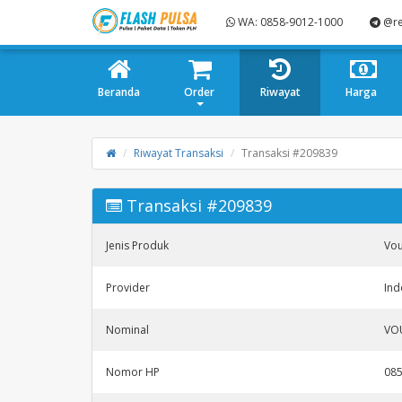
WA: 0858-9012-1000
@re
Beranda
Order
Riwayat
Harga
Riwayat Transaksi
Transaksi #209839
Transaksi #209839
Jenis Produk
Vo
Provider
Ind
Nominal
VO
Nomor HP
08