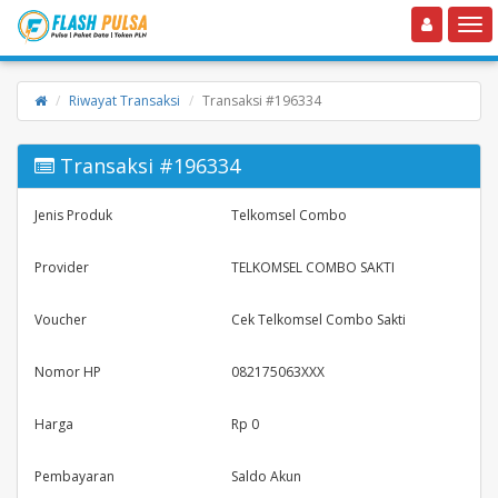
Toggle navigation
Toggle
Riwayat Transaksi
Transaksi #196334
Transaksi #196334
Jenis Produk
Telkomsel Combo
Provider
TELKOMSEL COMBO SAKTI
Voucher
Cek Telkomsel Combo Sakti
Nomor HP
082175063XXX
Harga
Rp 0
Pembayaran
Saldo Akun