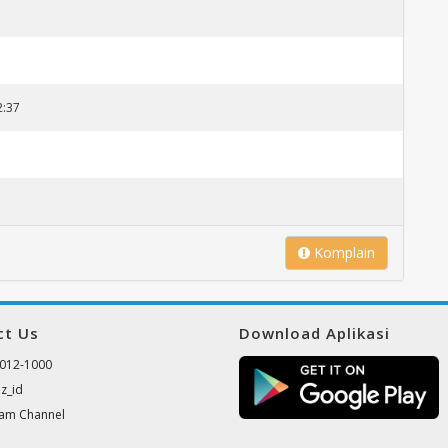
2:37
Komplain
ct Us
Download Aplikasi
012-1000
z_id
ram Channel