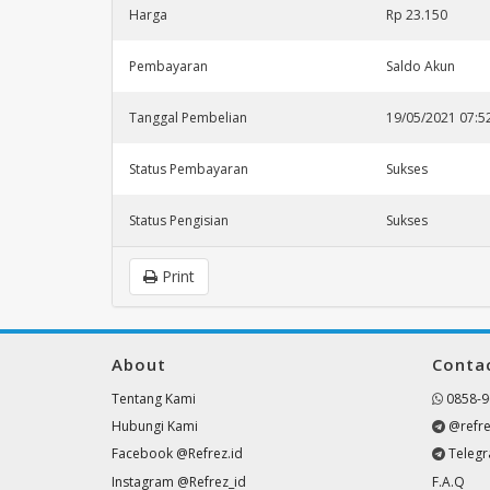
Harga
Rp 23.150
Pembayaran
Saldo Akun
Tanggal Pembelian
19/05/2021 07:5
Status Pembayaran
Sukses
Status Pengisian
Sukses
Print
About
Conta
Tentang Kami
0858-9
Hubungi Kami
@refre
Facebook @Refrez.id
Teleg
Instagram @Refrez_id
F.A.Q