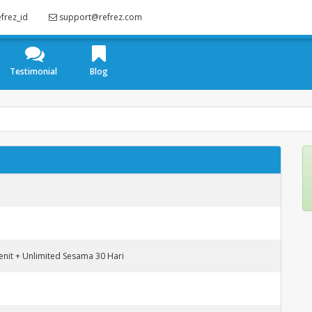
frez_id
support@refrez.com
Testimonial
Blog
enit + Unlimited Sesama 30 Hari