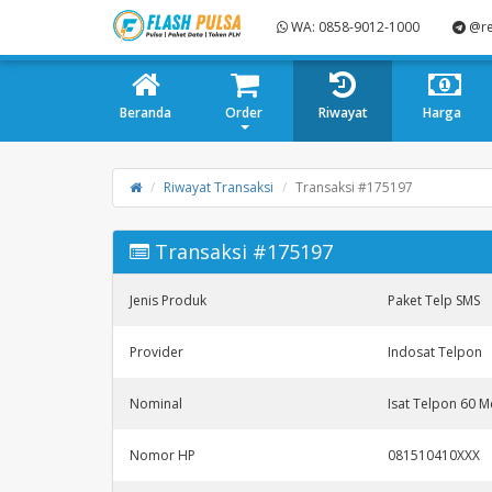
WA: 0858-9012-1000
@re
Beranda
Order
Riwayat
Harga
Riwayat Transaksi
Transaksi #175197
Transaksi #175197
Jenis Produk
Paket Telp SMS
Provider
Indosat Telpon
Nominal
Isat Telpon 60 M
Nomor HP
081510410XXX