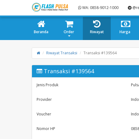
WA: 0858-9012-1000
@re
Beranda
Order
Riwayat
Harga
Riwayat Transaksi
Transaksi #139564
Transaksi #139564
Jenis Produk
Puls
Provider
Indo
Voucher
Indo
Nomor HP
085