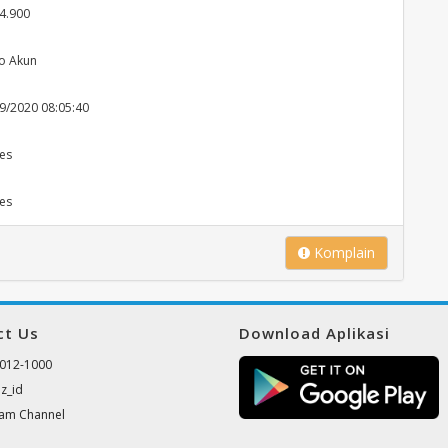
4.900
o Akun
9/2020 08:05:40
es
es
Komplain
ct Us
Download Aplikasi
012-1000
z_id
ram Channel