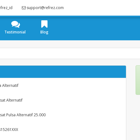
frez_id
support@refrez.com
Testimonial
Blog
a Alternatif
sat Alternatif
sat Pulsa Alternatif 25.000
815261XXX