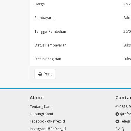
Harga
Rp 2
Pembayaran
Sald
Tanggal Pembelian
26/0
Status Pembayaran
Suks
Status Pengisian
Suks
Print
About
Conta
Tentang Kami
0858-9
Hubungi Kami
@refre
Facebook @Refrez.id
Teleg
Instagram @Refrez_id
F.A.Q