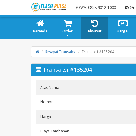
WA: 0858-9012-1000
@re
Beranda
Order
Riwayat
Harga
Riwayat Transaksi
Transaksi #135204
Transaksi #135204
Atas Nama
Nomor
Harga
Biaya Tambahan