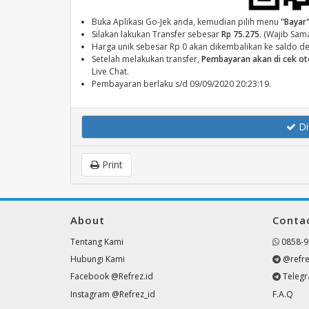
Buka Aplikasi Go-Jek anda, kemudian pilih menu
"Bayar
Silakan lakukan Transfer sebesar
Rp 75.275
. (Wajib Sam
Harga unik sebesar Rp 0 akan dikembalikan ke saldo d
Setelah melakukan transfer,
Pembayaran akan di cek o
Live Chat.
Pembayaran berlaku s/d 09/09/2020 20:23:19.
Di
Print
About
Conta
Tentang Kami
0858-9
Hubungi Kami
@refre
Facebook @Refrez.id
Teleg
Instagram @Refrez_id
F.A.Q