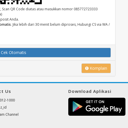
"
, Scan QR Code diatas atau masukkan nomor 085772723333
a)
eposit Anda.
tomatis
. Jika lebih dari 30 menit belum diproses, Hubungi CS via WA /
 Cek Otomatis
Komplain
ct Us
Download Aplikasi
012-1000
z_id
ram Channel