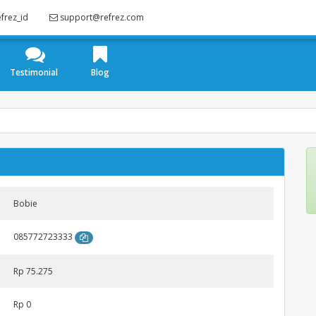
frez_id
support@refrez.com
Testimonial
Blog
Bobie
085772723333
Rp 75.275
Rp 0