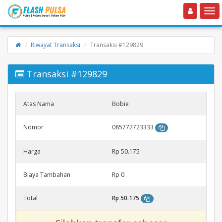
Toggle navigation
Toggle
Riwayat Transaksi
Transaksi #129829
Transaksi #129829
Atas Nama
Bobie
Nomor
085772723333
Harga
Rp 50.175
Biaya Tambahan
Rp 0
Total
Rp 50.175