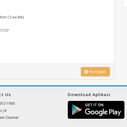
irm CS via WA)
:17:57
Komplain
ct Us
Download Aplikasi
012-1000
z_id
ram Channel