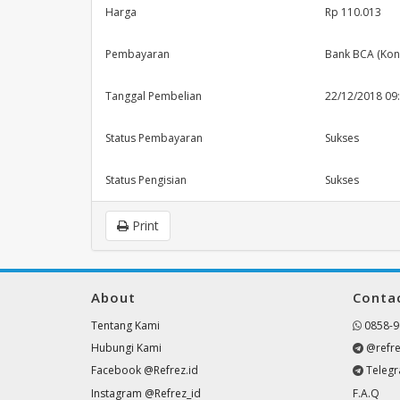
Harga
Rp 110.013
Pembayaran
Bank BCA (Konf
Tanggal Pembelian
22/12/2018 09
Status Pembayaran
Sukses
Status Pengisian
Sukses
Print
About
Conta
Tentang Kami
0858-9
Hubungi Kami
@refre
Facebook @Refrez.id
Teleg
Instagram @Refrez_id
F.A.Q