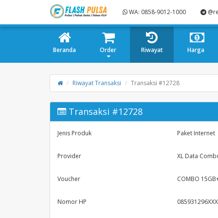
WA: 0858-9012-1000
@re
Beranda
Order
Riwayat
Harga
Riwayat Transaksi
Transaksi #12728
Transaksi #12728
Jenis Produk
Paket Internet
Provider
XL Data Comb
Voucher
COMBO 15GB+
Nomor HP
085931296XXX