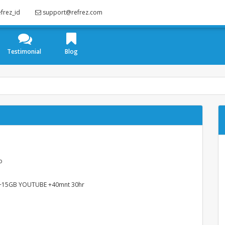
frez_id
support@refrez.com
Testimonial
Blog
o
15GB YOUTUBE +40mnt 30hr