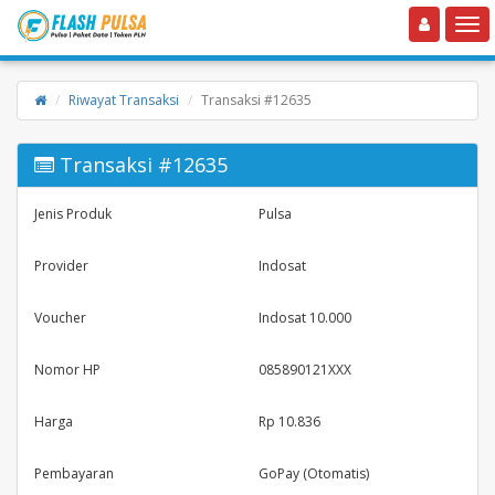
Toggle navigation
Toggle
Riwayat Transaksi
Transaksi #12635
Transaksi #12635
Jenis Produk
Pulsa
Provider
Indosat
Voucher
Indosat 10.000
Nomor HP
085890121XXX
Harga
Rp 10.836
Pembayaran
GoPay (Otomatis)