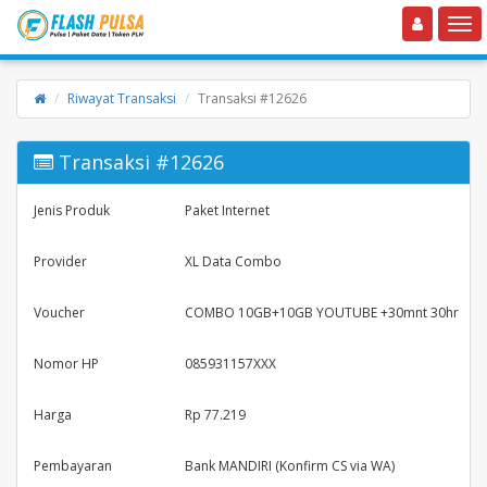
Toggle navigation
Toggle
Riwayat Transaksi
Transaksi #12626
Transaksi #12626
Jenis Produk
Paket Internet
Provider
XL Data Combo
Voucher
COMBO 10GB+10GB YOUTUBE +30mnt 30hr
Nomor HP
085931157XXX
Harga
Rp 77.219
Pembayaran
Bank MANDIRI (Konfirm CS via WA)