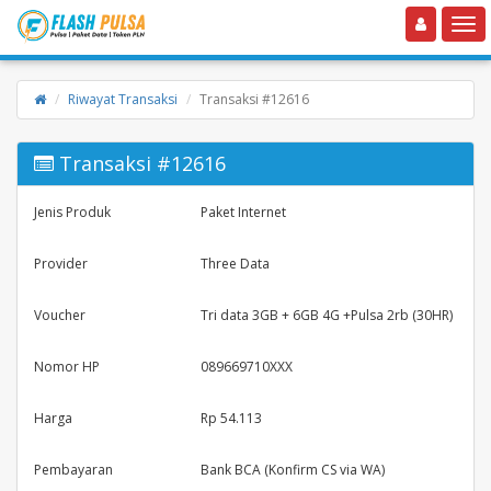
Toggle navigation
Toggle
Riwayat Transaksi
Transaksi #12616
Transaksi #12616
Jenis Produk
Paket Internet
Provider
Three Data
Voucher
Tri data 3GB + 6GB 4G +Pulsa 2rb (30HR)
Nomor HP
089669710XXX
Harga
Rp 54.113
Pembayaran
Bank BCA (Konfirm CS via WA)