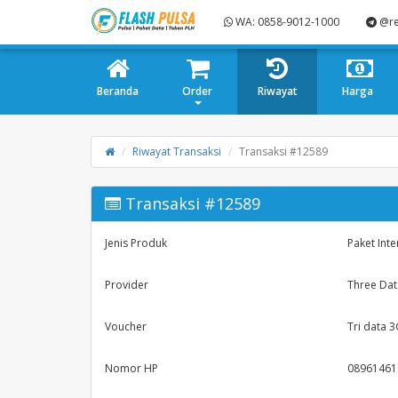
WA: 0858-9012-1000
@re
Beranda
Order
Riwayat
Harga
Riwayat Transaksi
Transaksi #12589
Transaksi #12589
Jenis Produk
Paket Inte
Provider
Three Dat
Voucher
Tri data 
Nomor HP
08961461