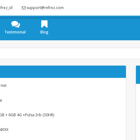
frez_id
support@refrez.com
Testimonial
Blog
rnet
a
3GB + 6GB 4G +Pulsa 2rb (30HR)
4XXX