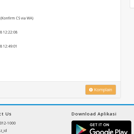
(Konfirm CS via WA)
8 12:22:08
8 12:49:01
Komplain
ct Us
Download Aplikasi
012-1000
z_id