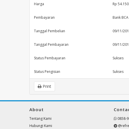
Harga
Rp 54.150
Pembayaran
Bank BCA 
Tanggal Pembelian
09/11/201
Tanggal Pembayaran
09/11/201
Status Pembayaran
Sukses
Status Pengisian
Sukses
Print
About
Conta
Tentang Kami
0858-9
Hubungi Kami
@refre