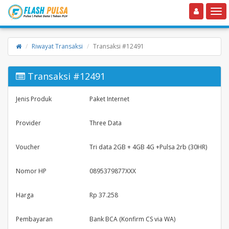
Toggle navigation
Toggle
Riwayat Transaksi
Transaksi #12491
Transaksi #12491
Jenis Produk
Paket Internet
Provider
Three Data
Voucher
Tri data 2GB + 4GB 4G +Pulsa 2rb (30HR)
Nomor HP
0895379877XXX
Harga
Rp 37.258
Pembayaran
Bank BCA (Konfirm CS via WA)