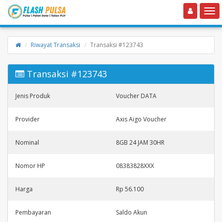
Toggle navigation
Toggle
Riwayat Transaksi
Transaksi #123743
Transaksi #123743
Jenis Produk
Voucher DATA
Provider
Axis Aigo Voucher
Nominal
8GB 24 JAM 30HR
Nomor HP
08383828XXX
Harga
Rp 56.100
Pembayaran
Saldo Akun